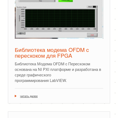
Библиотека модема OFDM c
перескоком для FPGA
Библиотека Модема OFDM c Перескоком
основана на NI PXI платформе и разработана в
среде графического
программирования LabVIEW.
читать далее