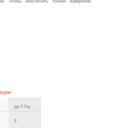
нии, чтобы обеспечить точное измерение.
тся в устройствах, таких как направленные
кой мощности используются в приложениях
ации
до 7 Ггц
2