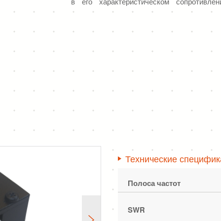
в его характеристическом сопротивле
Согласованные нагрузки также использую
ответвители и изоляторы. Версии высо
передатчика как искуственные нагрузки.
Есть два типа согласованных нагрузок:
1 Вт, 6 ГГц
10 Вт, GSM 900
Технические специфик
Полоса частот
SWR