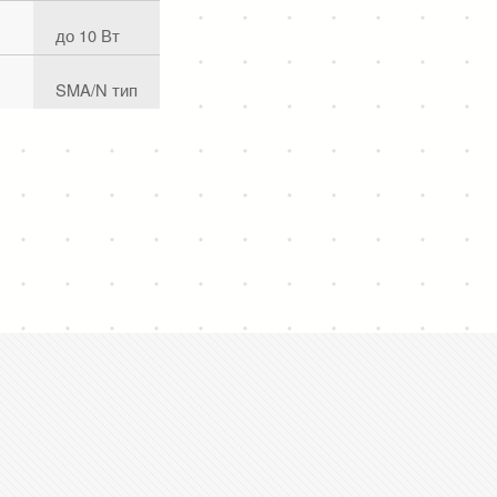
до 10 Вт
SMA/N тип